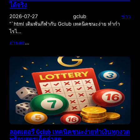
ได้จริง
2026-07-27
gclub
ข่าว
“`html เดิมพันกีฬากับ Gclub เทคนิคชนะง่าย ทำกำ
ไรไ…
อ่านต่อ
…
ลอตเตอรี Gclub เทคนิคชนะง่ายทำเงินทุกงวด
พร้อมสูตรเด็ดล่าสุด