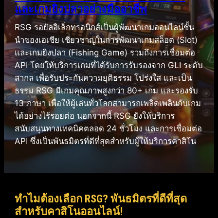
และเกมยิงปลาอย่างมืออาชีพ
RSG รอยัลอิเล็กทรอนิกส์เป็นผู้พัฒนาเกมออนไลน์ชั้น
นำของเอเชีย เชี่ยวชาญในการพัฒนาเกมสล็อต (Slot)
และเกมยิงปลา (Fishing Game) รวมถึงการเชื่อมต่อ
API โดยให้บริการเกมที่ได้รับการรับรองจาก GLI ระดับ
สากล เพื่อรับประกันความยุติธรรม โปร่งใส และเป็น
ธรรม RSG มีเกมคุณภาพสูงกว่า 80+ เกม และรองรับ
13 ภาษา เพื่อให้ผู้เล่นทั่วโลกสามารถเพลิดเพลินกับเกม
ได้อย่างไร้รอยต่อ นอกจากนี้ RSG ยังให้บริการ
สนับสนุนทางเทคนิคตลอด 24 ชั่วโมง และการเชื่อมต่อ
API ซึ่งเป็นพันธมิตรที่ดีที่สุดสำหรับผู้ให้บริการคาสิโน
ทำไมต้องเลือก RSG? พันธมิตรที่ดีที่สุด
สำหรับคาสิโนออนไลน์!