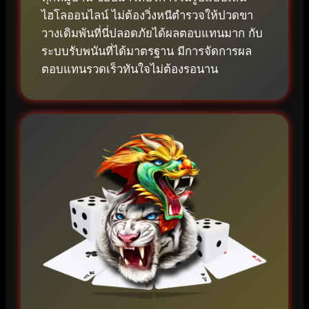
ไฮโลออนไลน์ ไม่ต้องวิ่งหนีตำรวจให้ปวดขา
วางเดิมพันที่นี่ปลอดภัยได้ผลตอบแทนมาก กับ
ระบบรับพนันที่ได้มาตรฐาน มีการจัดการผล
ตอบแทนรวดเร็วทันใจไม่ต้องรอนาน