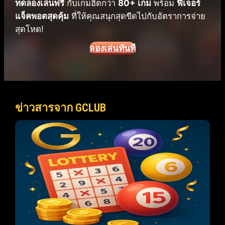
ทดลองเล่นฟรี
กับเกมฮิตกว่า
80+
เกม
พร้อม
ฟีเจอร์
แจ็คพอตสุดคุ้ม
ที่ให้คุณสนุกสุดขีดไปกับอัตราการจ่าย
สุดโหด!
ลองเล่นทันที
ข่าวสารจาก GCLUB