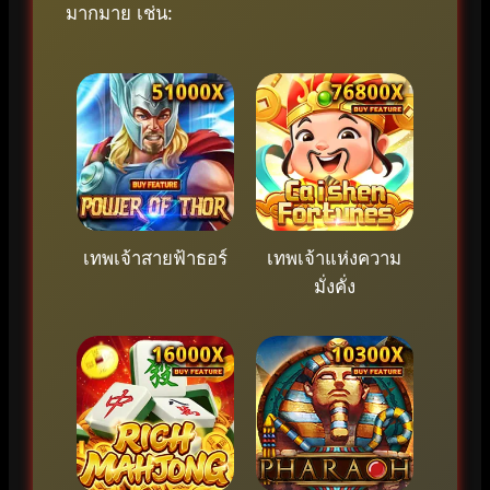
มากมาย เช่น:
เทพเจ้าสายฟ้าธอร์
เทพเจ้าแห่งความ
มั่งคั่ง