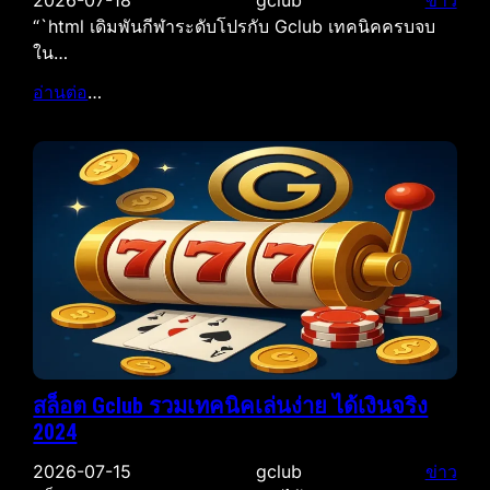
“`html เดิมพันกีฬาระดับโปรกับ Gclub เทคนิคครบจบ
ใน…
อ่านต่อ
…
สล็อต Gclub รวมเทคนิคเล่นง่าย ได้เงินจริง
2024
2026-07-15
gclub
ข่าว