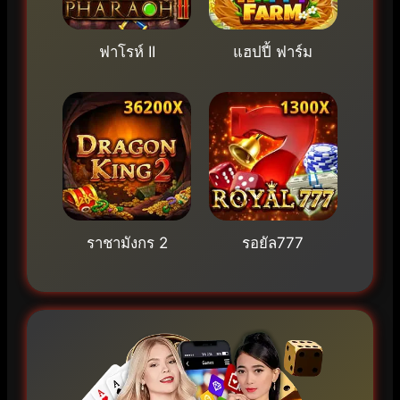
ฟาโรห์ II
แฮปปี้ ฟาร์ม
ราชามังกร 2
รอยัล777