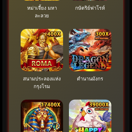
หม่าเจี้ยง มหา
กษัตริย์ฟาโรห์
ละลวย
สนามประลองแห่ง
ตำนานมังกร
กรุงโรม