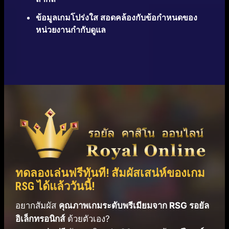
ข้อมูลเกมโปร่งใส สอดคล้องกับข้อกำหนดของ
หน่วยงานกำกับดูแล
ทดลองเล่นฟรีทันที!
สัมผัสเสน่ห์ของเกม
RSG ได้แล้ววันนี้!
อยากสัมผัส
คุณภาพเกมระดับพรีเมียมจาก
RSG
รอยัล
อิเล็กทรอนิกส์
ด้วยตัวเอง?