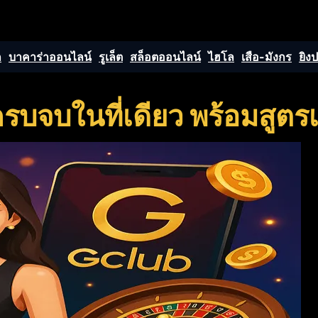
ก
บาคาร่าออนไลน์
รูเล็ต
สล็อตออนไลน์
ไฮโล
เสือ-มังกร
ยิง
บจบในที่เดียว พร้อมสูตรเล