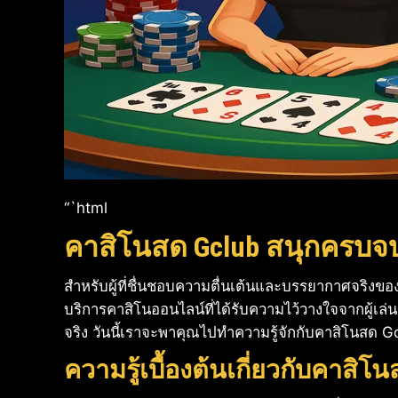
“`html
คาสิโนสด Gclub สนุกครบจบใน
สำหรับผู้ที่ชื่นชอบความตื่นเต้นและบรรยากาศจริง
บริการคาสิโนออนไลน์ที่ได้รับความไว้วางใจจากผู้
จริง วันนี้เราจะพาคุณไปทำความรู้จักกับคาสิโนสด Gclu
ความรู้เบื้องต้นเกี่ยวกับคาสิโ