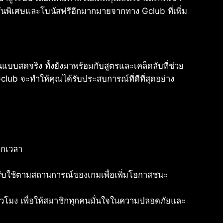
ชั่นพิเศษและโบนัสฟรีอีกมากมายจากทาง Gclub ที่เพิ่ม
บบสดจริง ทั้งยังมาพร้อมกับสูตรและเคล็ดลับที่ช่วย
club จะทำให้คุณได้รับประสบการณ์ที่ดีที่สุดอย่าง
ุกเวลา
รับใช้ตามสถานการณ์ของเกมเพื่อเพิ่มโอกาสชนะ
ั่วโมง เพื่อให้สมาชิกทุกคนมั่นใจในความปลอดภัยและ