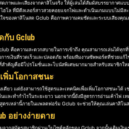
สดภาพและเสียงจากคาสิโนจริง ให้ผู้เล่นได้สัมผัสบรรยากาศแ
ะไฮโล ที่มีดีลเลอร์สาวสวยคอยแจกไพ่และดำเนินเกมแบบไม่มีสะ
่าสนใจของคาสิโนสด Gclub คือภาพความคมชัดและระบบเสียงคุณภา
ดกับ Gclub
club คือความสะดวกสบายในการเข้าถึง คุณสามารถเล่นได้ทุกที่
บการเงินที่รวดเร็วและปลอดภัย พร้อมทีมงานซัพพอร์ตที่ช่วยแก้
ะที่สำคัญคือมีโปรโมชั่นและโบนัสพิเศษมากมายสำหรับสมาชิกใหม
วยเพิ่มโอกาสชนะ
เดียว แต่ยังสามารถใช้สูตรและเทคนิคเพื่อเพิ่มโอกาสชนะได้ เช่น
ทุนคืนและทำกำไรในระยะยาว นอกจากนี้ยังมีสูตรการอ่านเค้าไพ่ เทค
สูตรเหล่านี้ภายในแพลตฟอร์ม Gclub จะช่วยให้คุณเล่นคาสิโนสด
lub อย่างง่ายดาย
ริ่มจากสมัครสมาชิกผ่านเว็บไซต์หลักของ Gclub จากนั้นเติมเงิน