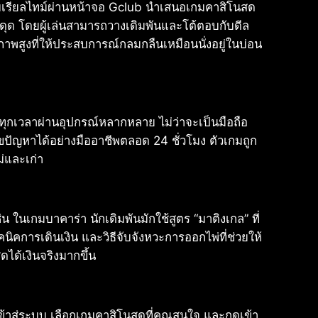
บบเรียลไทม์ผ่านหน้าจอ Gclub นำเสนอเกมคาสิโนสด
ดุด โดยผู้เล่นสามารถวางเดิมพันและโต้ตอบกับดีล
พสูงที่ให้ประสบการณ์กลมกลืนเหมือนนั่งอยู่ในบ่อน
ทุกเวลาผ่านอุปกรณ์หลากหลาย ไม่ว่าจะเป็นมือถือ
ไขปัญหาได้อย่างมืออาชีพตลอด 24 ชั่วโมง ตัวเกมถูก
่และเก่า
 ในเกมบาคาร่า นักเดิมพันมักใช้สูตร “มาติงเกล” ที่
นิคการเดินเงิน และวิธีจับจังหวะการออกไพ่ที่ช่วยให้
ได้เงินจริงมากขึ้น
เข้าสู่ระบบ เลือกเกมคาสิโนสดที่คุณสนใจ และกดเข้า