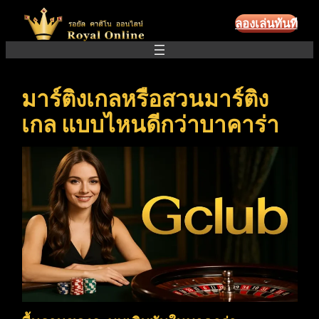
ข้าม
ลองเล่นทันที
ไป
ยัง
เนื้อหา
มาร์ติงเกลหรือสวนมาร์ติง
เกล แบบไหนดีกว่าบาคาร่า