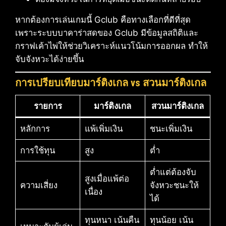
หากต้องการเล่นเกมนี้ Gclub คือทางเลือกที่ดีที่สุด
เพราะระบบบาคาร่าสดของ Gclub มีข้อมูลสถิติและ
กราฟเค้าไพ่ให้ช่วยวิเคราะห์แนวโน้มการออกผล ทำให้
จับจังหวะได้ง่ายขึ้น
การเปรียบเทียบมาร์ติงเกล vs สวนมาร์ติงเกล
รายการ
มาร์ติงเกล
สวนมาร์ติงเกล
หลักการ
แพ้เพิ่มเงิน
ชนะเพิ่มเงิน
การใช้ทุน
สูง
ต่ำ
ต่ำแต่ต้องจับ
สูงเมื่อแพ้ต่อ
ความเสี่ยง
จังหวะชนะให้
เนื่อง
ได้
ทุนหนา เน้นคืน
ทุนน้อย เน้น