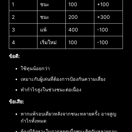
1
ชนะ
100
+100
2
ชนะ
200
+300
3
แพ้
400
-100
4
เริ่มใหม่
100
-100
ข้อดี:
ใช้ทุนน้อยกว่า
เหมาะกับผู้เล่นที่ต้องการป้องกันความเสี่ยง
ทำกำไรสูงในช่วงชนะต่อเนื่อง
ข้อเสีย:
หากแพ้รอบเดียวหลังจากชนะหลายครั้ง อาจสูญ
กำไรทั้งหมด
ต้องมีจังหวะในการหยุดเมื่อชนะติดกันหลายรอบ