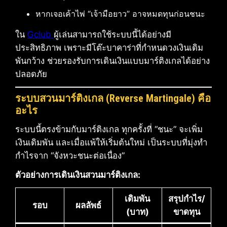
หากเจอเค้าไพ่ “เจ้ามือยาว” อาจหมดทุนก่อนชนะ
ใน
Gclub
ผู้เล่นสามารถใช้ระบบนี้ได้อย่างมี
ประสิทธิภาพ เพราะมีโต๊ะบาคาร่าที่กำหนดวงเงินเดิม
พันกว้าง ช่วยรองรับการเดินเงินแบบมาร์ติงเกลได้อย่าง
ปลอดภัย
ระบบสวนมาร์ติงเกล (Reverse Martingale) คือ
อะไร
ระบบนี้ตรงข้ามกับมาร์ติงเกล ทุกครั้งที่ “ชนะ” จะเพิ่ม
เงินเดิมพัน และเมื่อแพ้ให้เริ่มต้นใหม่ เป็นระบบที่มุ่งทำ
กำไรจาก “จังหวะชนะต่อเนื่อง”
ตัวอย่างการเดินเงินสวนมาร์ติงเกล:
เดิมพัน
สรุปกำไร/
รอบ
ผลลัพธ์
(บาท)
ขาดทุน