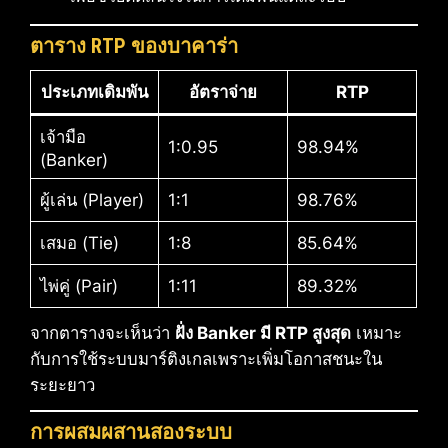
ตาราง RTP ของบาคาร่า
ประเภทเดิมพัน
อัตราจ่าย
RTP
เจ้ามือ
1:0.95
98.94%
(Banker)
ผู้เล่น (Player)
1:1
98.76%
เสมอ (Tie)
1:8
85.64%
ไพ่คู่ (Pair)
1:11
89.32%
จากตารางจะเห็นว่า
ฝั่ง Banker มี RTP สูงสุด
เหมาะ
กับการใช้ระบบมาร์ติงเกลเพราะเพิ่มโอกาสชนะใน
ระยะยาว
การผสมผสานสองระบบ