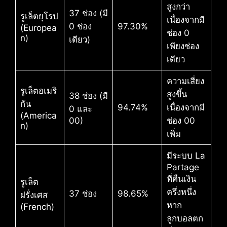
สูงกว่า
37 ช่อง (มี
รูเล็ตยุโรป
เนื่องจากมี
0 ช่อง
97.30%
(Europea
ช่อง 0
n)
เดียว)
เพียงช่อง
เดียว
ความเสี่ยง
รูเล็ตอเมริ
สูงขึ้น
38 ช่อง (มี
กัน
94.74%
เนื่องจากมี
0 และ
(America
00)
ช่อง 00
n)
เพิ่ม
มีระบบ La
Partage
ที่คืนเงิน
รูเล็ต
ครึ่งหนึ่ง
37 ช่อง
98.65%
ฝรั่งเศส
หาก
(French)
ลูกบอลตก