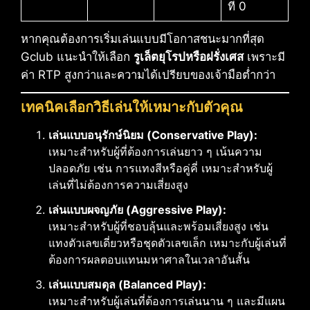
ที่ 0
หากคุณต้องการเริ่มเล่นแบบมีโอกาสชนะมากที่สุด
Gclub แนะนำให้เลือก
รูเล็ตยุโรปหรือฝรั่งเศส
เพราะมี
ค่า RTP สูงกว่าและความได้เปรียบของเจ้ามือต่ำกว่า
เทคนิคเลือกวิธีเล่นให้เหมาะกับตัวคุณ
เล่นแบบอนุรักษ์นิยม (Conservative Play):
เหมาะสำหรับผู้ที่ต้องการเล่นยาว ๆ เน้นความ
ปลอดภัย เช่น การแทงสีหรือคู่คี่ เหมาะสำหรับผู้
เล่นที่ไม่ต้องการความเสี่ยงสูง
เล่นแบบผจญภัย (Aggressive Play):
เหมาะสำหรับผู้ที่ชอบลุ้นและพร้อมเสี่ยงสูง เช่น
แทงตัวเลขเดี่ยวหรือชุดตัวเลขเล็ก เหมาะกับผู้เล่นที่
ต้องการผลตอบแทนมหาศาลในเวลาอันสั้น
เล่นแบบสมดุล (Balanced Play):
เหมาะสำหรับผู้เล่นที่ต้องการเล่นนาน ๆ และมีแผน