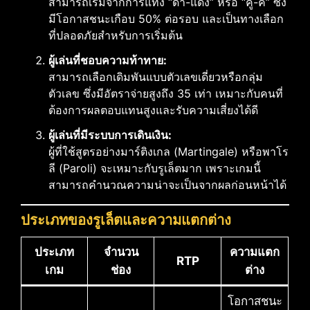
สามารถเริ่มจากการแทง “ดำ-แดง” หรือ “คู่-คี่” ซึ่ง
มีโอกาสชนะเกือบ 50% ต่อรอบ และเป็นทางเลือก
ที่ปลอดภัยสำหรับการเริ่มต้น
ผู้เล่นที่ชอบความท้าทาย:
สามารถเลือกเดิมพันแบบตัวเลขเดี่ยวหรือกลุ่ม
ตัวเลข ซึ่งมีอัตราจ่ายสูงถึง 35 เท่า เหมาะกับคนที่
ต้องการผลตอบแทนสูงและรับความเสี่ยงได้ดี
ผู้เล่นที่มีระบบการเดินเงิน:
ผู้ที่ใช้สูตรอย่างมาร์ติงเกล (Martingale) หรือพาโร
ลี (Paroli) จะเหมาะกับรูเล็ตมาก เพราะเกมนี้
สามารถคำนวณความน่าจะเป็นจากผลก่อนหน้าได้
ประเภทของรูเล็ตและความแตกต่าง
ประเภท
จำนวน
ความแตก
RTP
เกม
ช่อง
ต่าง
โอกาสชนะ