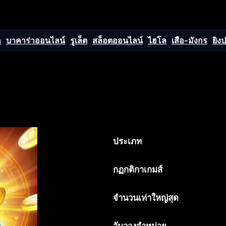
ก
บาคาร่าออนไลน์
รูเล็ต
สล็อตออนไลน์
ไฮโล
เสือ-มังกร
ยิง
ประเภท
กฏกติกาเกมส์
จำนวนเท่าใหญ่สุด