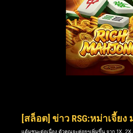
[สล็อต] ข่าว RSG:หม่าเจี้ย
แต้มชนะต่อเนื่อง ตัวคูณจะค่อยๆเพิ่มขึ้น จาก 1X, 2X