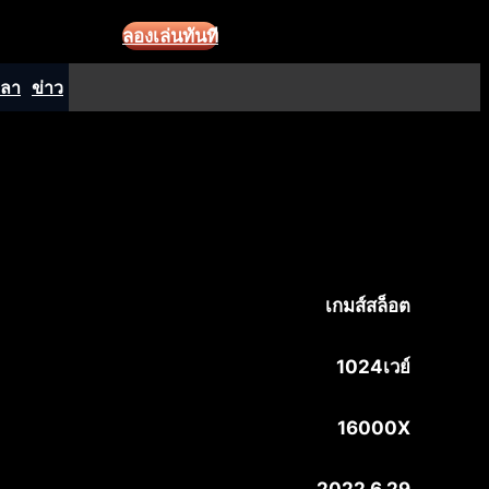
ลองเล่นทันที
ปลา
ข่าว
เกมส์สล็อต
1024เวย์
16000X