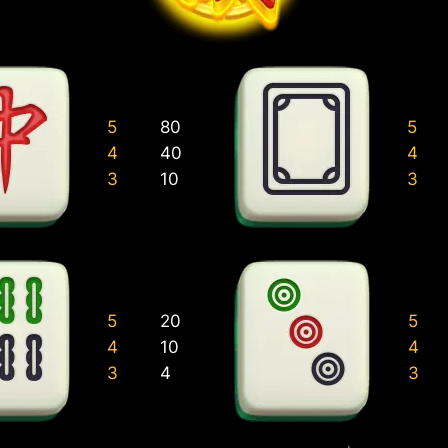
5
80
5
4
40
4
3
10
3
5
20
5
4
10
4
3
4
3