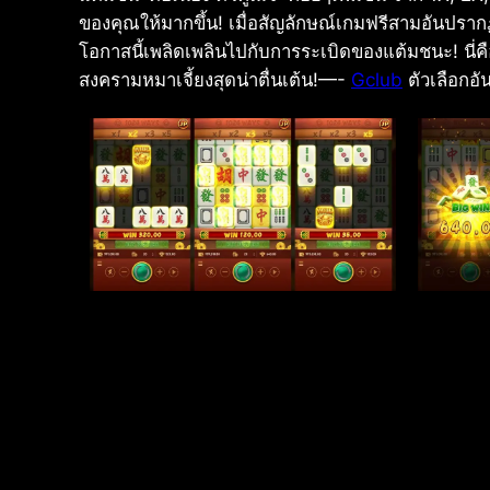
ของคุณให้มากขึ้น! เมื่อสัญลักษณ์เกมฟรีสามอันปรากฏข
โอกาสนี้เพลิดเพลินไปกับการระเบิดของแต้มชนะ! นี่คือ
สงครามหมาเจี้ยงสุดน่าตื่นเต้น!—-
Gclub
ตัวเลือกอั