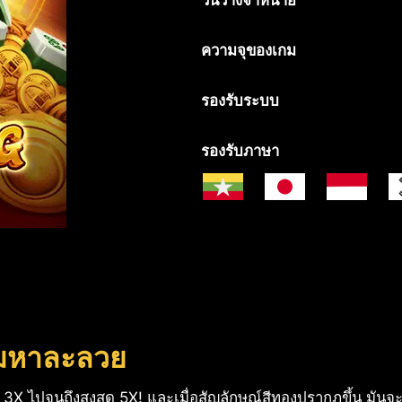
วันวางจำหน่าย
ความจุของเกม
รองรับระบบ
รองรับภาษา
ง มหาละลวย
, 3X ไปจนถึงสูงสุด 5X! และเมื่อสัญลักษณ์สีทองปรากฏขึ้น มันจะ