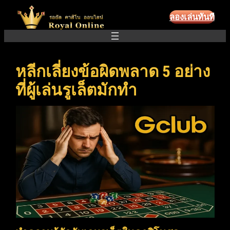
ข้าม
ลองเล่นทันที
ไป
ยัง
เนื้อหา
หลีกเลี่ยงข้อผิดพลาด 5 อย่าง
ที่ผู้เล่นรูเล็ตมักทำ