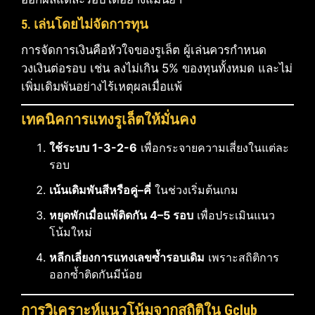
5. เล่นโดยไม่จัดการทุน
การจัดการเงินคือหัวใจของรูเล็ต ผู้เล่นควรกำหนด
วงเงินต่อรอบ เช่น ลงไม่เกิน 5% ของทุนทั้งหมด และไม่
เพิ่มเดิมพันอย่างไร้เหตุผลเมื่อแพ้
เทคนิคการแทงรูเล็ตให้มั่นคง
ใช้ระบบ 1-3-2-6
เพื่อกระจายความเสี่ยงในแต่ละ
รอบ
เน้นเดิมพันสีหรือคู่–คี่
ในช่วงเริ่มต้นเกม
หยุดพักเมื่อแพ้ติดกัน 4–5 รอบ
เพื่อประเมินแนว
โน้มใหม่
หลีกเลี่ยงการแทงเลขซ้ำรอบเดิม
เพราะสถิติการ
ออกซ้ำติดกันมีน้อย
การวิเคราะห์แนวโน้มจากสถิติใน Gclub