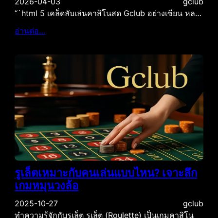
2026-04-03
gclub
“`html 5 เคล็ดลับเล่นคาสิโนสด Gclub อย่างเซียน หล…
อ่านต่อ…
รูเล็ตเหมาะกับคนเล่นแบบไหน? เจาะลึก
เกมหมุนวงล้อ
2025-10-27
gclub
ทำความรู้จักกับรูเล็ต รูเล็ต (Roulette) เป็นเกมคาสิโน