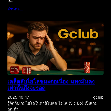
เป…
อ่านต่อ…
เคล็ดลับไฮโลชนะต่อเนื่อง: แทงมั่นคง
เท่านั้นถึงจะรอด
2025-10-17
gclub
รู้จักกับเกมไฮโลในคาสิโนสด ไฮโล (Sic Bo) เป็นเกม
ลูกเต๋า…