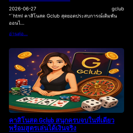
2026-06-27
gclub
“`html คาสิโนสด Gclub สุดยอดประสบการณ์เดิมพัน
ออนไ…
อ่านต่อ…
คาสิโนสด Gclub สนุกครบจบในที่เดียว
พร้อมสูตรเล่นได้เงินจริง