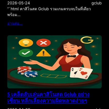
2026-05-24
gclub
“`html คาสิโนสด Gclub รวมเกมครบจบในที่เดียว
พร้อม…
อ่านต่อ…
5 เคล็ดลับเล่นคาสิโนสด Gclub อย่าง
เซียน หลีกเลี่ยงความผิดพลาดง่ายๆ