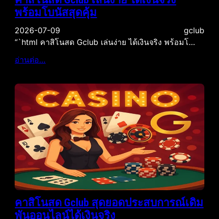
พร้อมโบนัสสุดคุ้ม
2026-07-09
gclub
“`html คาสิโนสด Gclub เล่นง่าย ได้เงินจริง พร้อมโ…
อ่านต่อ…
คาสิโนสด Gclub สุดยอดประสบการณ์เดิม
พันออนไลน์ได้เงินจริง