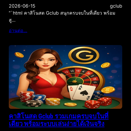
2026-06-15
gclub
“`html คาสิโนสด Gclub สนุกครบจบในที่เดียว พร้อม
สู…
อ่านต่อ…
คาสิโนสด Gclub รวมเกมครบจบในที่
เดียว พร้อมระบบเล่นง่ายได้เงินจริง