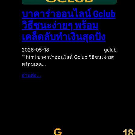
บาคาร่าออนไลน์ Gclub
วิธีชนะง่ายๆ พร้อม
เคล็ดลับทำเงินสุดปัง
2026-05-18
gclub
“`html บาคาร่าออนไลน์ Gclub วิธีชนะง่ายๆ
พร้อมเคล…
อ่านต่อ…