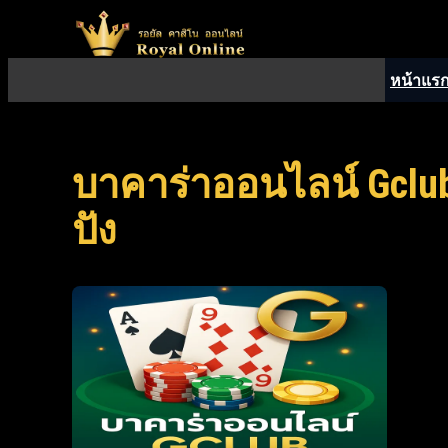
ข้าม
ไป
ยัง
หน้าแร
เนื้อหา
บาคาร่าออนไลน์ Gclub
ปัง