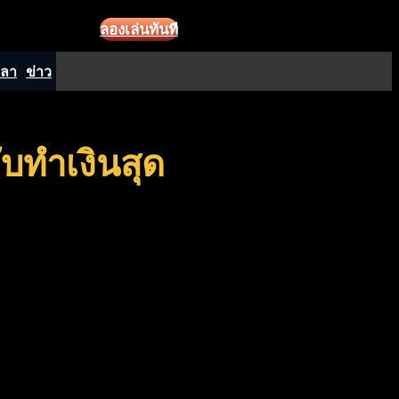
ลองเล่นทันที
ปลา
ข่าว
ับทำเงินสุด