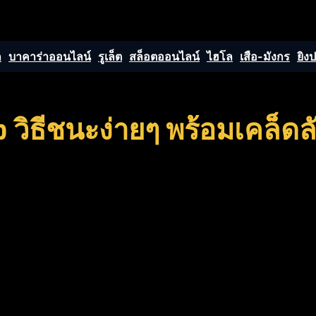
ก
บาคาร่าออนไลน์
รูเล็ต
สล็อตออนไลน์
ไฮโล
เสือ-มังกร
ยิง
 วิธีชนะง่ายๆ พร้อมเคล็ดล