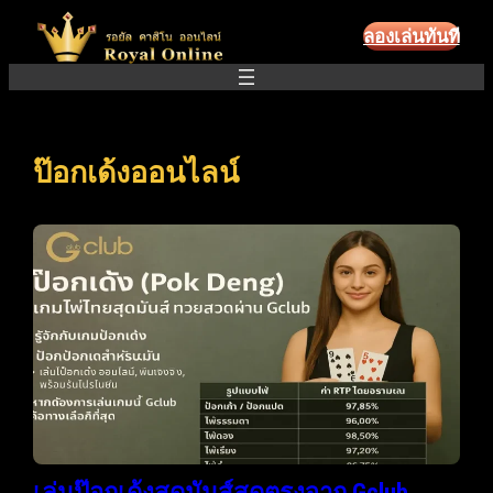
ข้าม
ลองเล่นทันที
ไป
ยัง
เนื้อหา
ป๊อกเด้งออนไลน์
เล่นป๊อกเด้งสุดมันส์สดตรงจาก Gclub