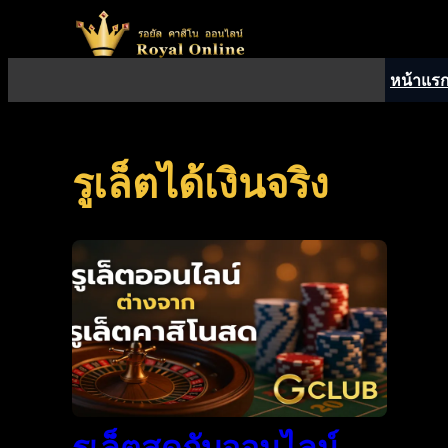
ข้าม
ไป
ยัง
หน้าแร
เนื้อหา
รูเล็ตได้เงินจริง
รูเล็ตสดกับออนไลน์