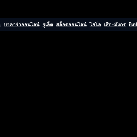
ก
บาคาร่าออนไลน์
รูเล็ต
สล็อตออนไลน์
ไฮโล
เสือ-มังกร
ยิง