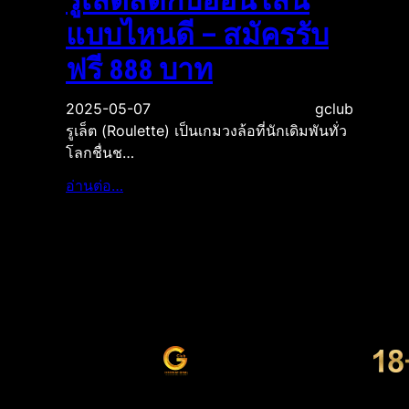
แบบไหนดี – สมัครรับ
ฟรี 888 บาท
2025-05-07
gclub
รูเล็ต (Roulette) เป็นเกมวงล้อที่นักเดิมพันทั่ว
โลกชื่นช…
อ่านต่อ…