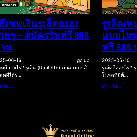
ิธีเซฟเงินรูเล็ตแบบ
รูเล็ตเ
่ายๆ – สมัครรับฟรี 888
แบบไหน?
าท
ฟรี 888
25-06-16
gclub
2025-06-10
ล็ตคืออะไร? รูเล็ต (Roulette) เป็นเกมคาสิ
รูเล็ตคืออะไร? ร
สดที่ได้ร…
โนสดที่มีต้…
านต่อ…
อ่านต่อ…