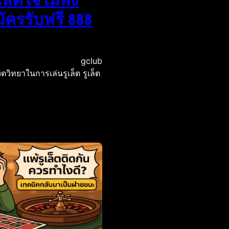
มัครรับฟรี 888
gclub
ิตวิทยาในการเล่นรูเล็ต รูเล็ต