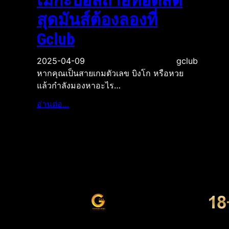
สุดมันส์ต้องลองที่
Gclub
2025-04-09
gclub
หากคุณเป็นสายเกมตัวเลข บิงโก หรือหวย
แล้วกำลังมองหาอะไร…
อ่านต่อ…