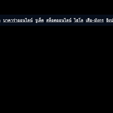
ก
บาคาร่าออนไลน์
รูเล็ต
สล็อตออนไลน์
ไฮโล
เสือ-มังกร
ยิง