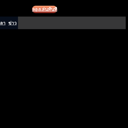
ลองเล่นทันที
ปลา
ข่าว