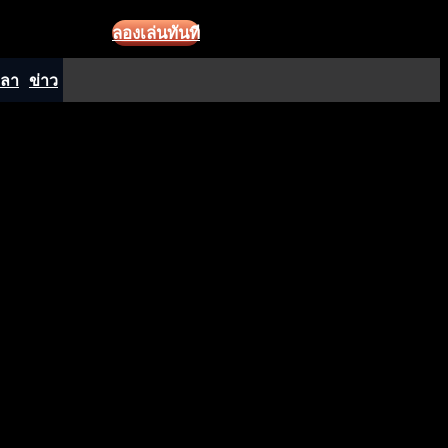
ลองเล่นทันที
ปลา
ข่าว