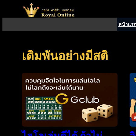
ข้าม
ไป
ยัง
หน้าแร
เนื้อหา
เดิมพันอย่างมีสติ
ไฮโลเล่นดีได้ ถ้าไม่
ว