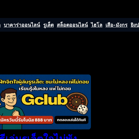
ก
บาคาร่าออนไลน์
รูเล็ต
สล็อตออนไลน์
ไฮโล
เสือ-มังกร
ยิง
ิธีเล่นรูเล็ตใจไม่พัง