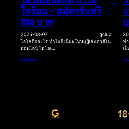
ใจร้อน – สมัครรับฟรี
ง
888 บาท
บ
2025-08-07
gclub
20
ไฮโลคืออะไร ทำไมถึงนิยมในหมู่ผู้เล่นคาสิโน
ทำค
ออนไลน์ ไฮโลเ…
เป็
อ่านต่อ…
อ่