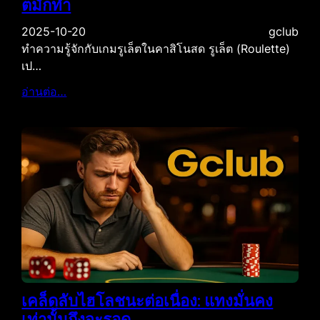
ตมักทำ
2025-10-20
gclub
ทำความรู้จักกับเกมรูเล็ตในคาสิโนสด รูเล็ต (Roulette)
เป…
อ่านต่อ…
เคล็ดลับไฮโลชนะต่อเนื่อง: แทงมั่นคง
เท่านั้นถึงจะรอด