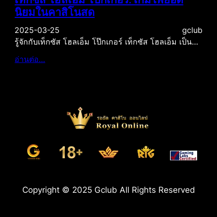
นิยมในคาสิโนสด
2025-03-25
gclub
รู้จักกับเท็กซัส โฮลเอ็ม โป๊กเกอร์ เท็กซัส โฮลเอ็ม เป็น…
อ่านต่อ…
Copyright © 2025 Gclub All Rights Reserved