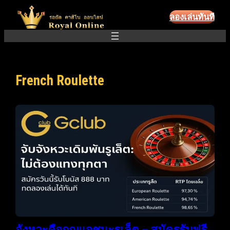
ข้าม
ลองเล่นทันที
ไป
ยัง
เนื้อหา
French Roulette
จังหวะคือกุญแจชนะรูเล็ต – สมัครรับฟรี